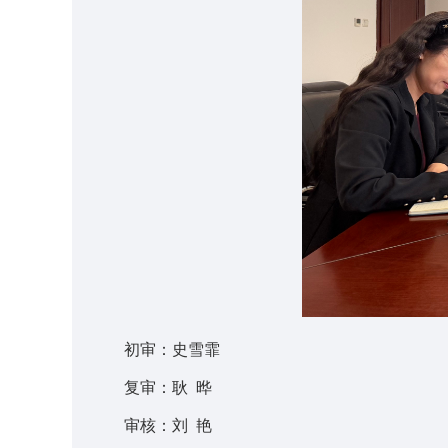
初审：史雪霏
复审：耿 晔
审核：刘 艳